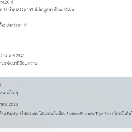
กท.20ก)
ด.1) นำส่งสรรพากร ส่งข้อมูลทางอินเตอร์เน็ต
ร้อมส่งสรรพากร
งงาน พ.ศ.2541
่งกรมพัฒนาฝีมือแรงงาน
B
ะเภทอื่น ๆ
าคม 2018
อน Payslip สลิปคาร์บอน โปรแกรมเงินเดือน BusinessPlus และ Tiger Soft บริการรับทำเงิน